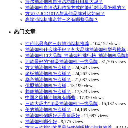
海尔抽油烟机自清洁功能耗电量大吗？
抽油烟机自清洁和传统方式的能耗对比是怎样的？
方太02-JCD10TA与其他品牌对比如何？
高端油烟机排名前三名有哪些品牌？
热门文章
性价比最高的三款抽油烟机推荐
- 104,152 views
抽油烟机什么牌子好？各大品牌抽油烟机型号推荐
-
抽油烟机10大品牌_抽油烟机排行榜_抽油烟机品牌
四款最好的“侧吸抽油烟机”一线品牌
- 31,705 views
方太抽油烟机怎么样？
- 24,343 views
老板抽油烟机怎么样？
- 24,267 views
华帝抽油烟机怎么样？
- 21,087 views
优盟抽油烟机怎么样
- 18,199 views
帅康抽油烟机怎么样？
- 17,323 views
中国名牌抽油烟机有哪些
- 17,320 views
三款大吸力“顶吸抽油烟机”一线品牌
- 15,137 views
美的抽油烟机怎么样？
- 14,169 views
抽油烟机侧吸好还是顶吸好
- 11,687 views
抽油烟机哪个好
- 9,775 views
方太三款排烟效果最好的侧吸抽油烟机推荐
- 9,412 