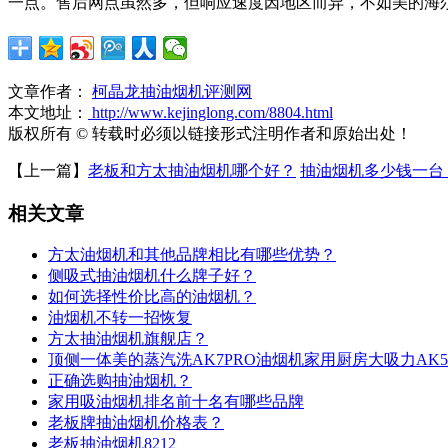
一点。售后网点虽然多，但响应速度因地区而异，不如美的海
文章作者：
柯晶龙抽油烟机评测网
本文地址：
http://www.kejinglong.com/8804.html
版权所有 © 转载时必须以链接形式注明作者和原始出处！
【上一篇】
老板和方太抽油烟机哪个好？
抽油烟机多少钱一台
相关文章
方太油烟机和其他品牌相比有哪些优势？
侧吸式抽油烟机什么牌子好？
如何选择性价比高的油烟机？
油烟机不转一招恢复
方太抽油烟机旗舰店？
顶侧一体美的蒸汽洗AK7PRO油烟机家用厨房大吸力AK5
正确选购抽油烟机？
家用吸油烟机排名前十名有哪些品牌
老板牌抽油烟机价格表？
老板抽油烟机8212