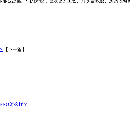
尔那么密集。总的来说，喜欢德系工艺、对噪音敏感、厨房装修
？
【下一篇】
PRO怎么样？